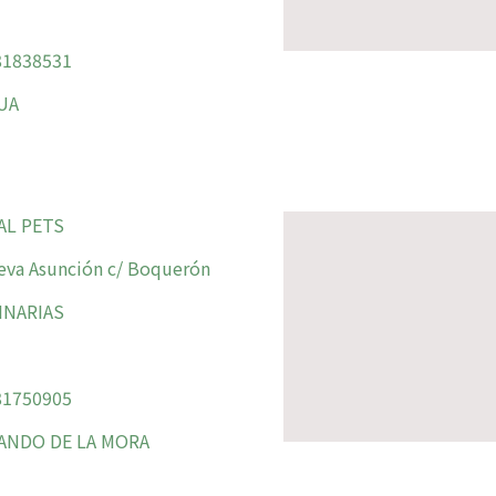
1838531
UA
AL PETS
va Asunción c/ Boquerón
INARIAS
1750905
ANDO DE LA MORA