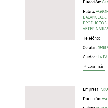
Dirección:
Cen
Rubro:
AGROP
BALANCEADOS,
PRODUCTOS V
VETERINARIA
Telefóno:
Celular:
59598
Ciudad:
LA P
+ Leer más
Empresa:
KRUL
Dirección:
Avd
Rubro:
AGROQ