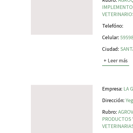
IMPLEMENTO
VETERINARIOS
Telefóno:
Celular:
59598
Ciudad:
SANTA
+ Leer más
Empresa:
LA G
Dirección:
Yegr
Rubro:
AGROV
PRODUCTOS V
VETERINARIA